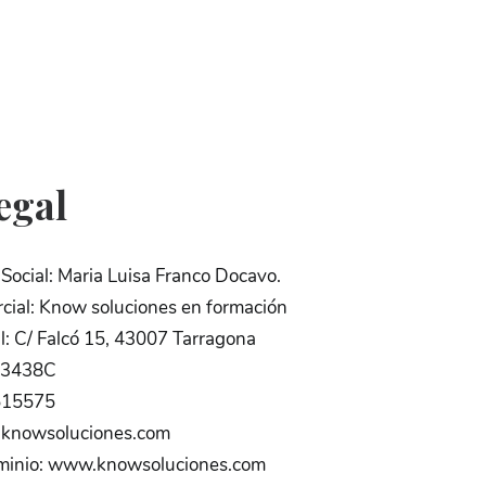
egal
ocial: Maria Luisa Franco Docavo.
ial: Know soluciones en formación
al: C/ Falcó 15, 43007 Tarragona
683438C
515575
@knowsoluciones.com
minio: www.knowsoluciones.com