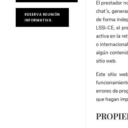
El prestador n
chat´s, genera
RESERVA REUNIÓN
de forma indep
INFORMATIVA
LSSI-CE, el pr
activa en la re
o internacional
algún contenid
sitio web.
Este sitio we
funcionamiento
errores de pro
que hagan impo
PROPIE