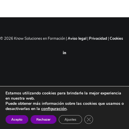
CONSULTORÍA FUNDAE
EXPRESS 1 HR.
© 2026 Know Soluciones en Formación |
Aviso legal
|
Privacidad
|
Cookies
RESERVA REUNIÓN
INFORMATIVA
Estamos utilizando cookies para brindarle la mejor experiencia
en nuestra web.
Puede obtener más información sobre las cookies que usamos o
desactivarlas en la
configuración
.
Cerrar el banner de c
Acepto
Rechazar
Ajustes