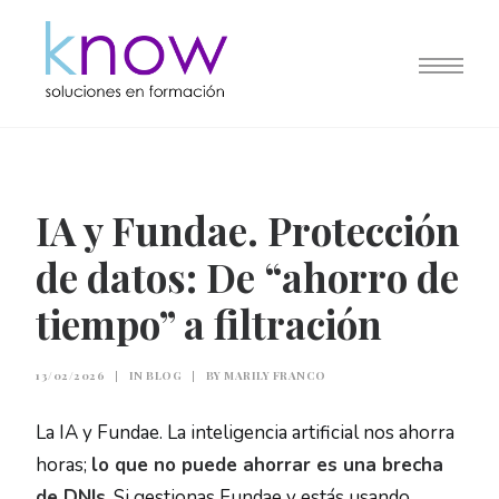
IA y Fundae. Protección
de datos: De “ahorro de
tiempo” a filtración
13/02/2026
|
IN
BLOG
|
BY
MARILY FRANCO
La IA y Fundae. La inteligencia artificial nos ahorra
horas;
lo que no puede ahorrar es una brecha
de DNIs
. Si gestionas Fundae y estás usando