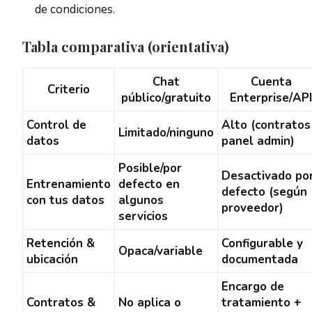
de condiciones.
Tabla comparativa (orientativa)
Chat
Cuenta
Criterio
público/gratuito
Enterprise/API
Control de
Alto (contratos
Limitado/ninguno
datos
panel admin)
Posible/por
Desactivado po
Entrenamiento
defecto en
defecto
(según
con tus datos
algunos
proveedor)
servicios
Retención &
Configurable y
Opaca/variable
ubicación
documentada
Encargo de
Contratos &
No aplica o
tratamiento +