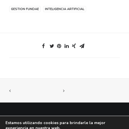
GESTION FUNDAE
INTELIGENCIA ARTIFICIAL
Estamos utilizando cookies para brindarle la mejor
© 2026 Know Soluciones en Formación |
Aviso legal
|
Privacidad
|
Cookies
experiencia en nuestra web.