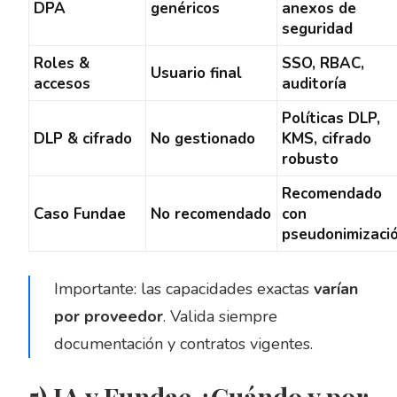
DPA
genéricos
anexos de
seguridad
Roles &
SSO, RBAC,
Usuario final
accesos
auditoría
Políticas DLP,
DLP & cifrado
No gestionado
KMS, cifrado
robusto
Recomendado
Caso Fundae
No recomendado
con
pseudonimizaci
Importante: las capacidades exactas
varían
por proveedor
. Valida siempre
documentación y contratos vigentes.
5) IA y Fundae ¿Cuándo y por