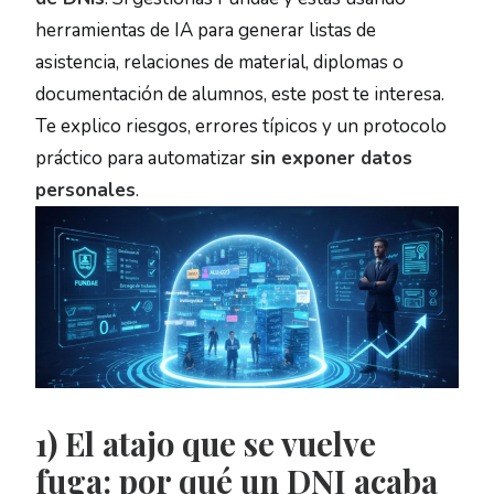
herramientas de IA para generar listas de
asistencia, relaciones de material, diplomas o
documentación de alumnos, este post te interesa.
CONSULTORÍA FUNDAE
EXPRESS 1 HR.
Te explico riesgos, errores típicos y un protocolo
práctico para automatizar
sin exponer datos
personales
.
RESERVA REUNIÓN
INFORMATIVA
1) El atajo que se vuelve
fuga: por qué un DNI acaba