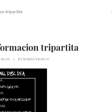
n tripartita
ormacion tripartita
N
BLOG
|
BY
MARILY FRANCO